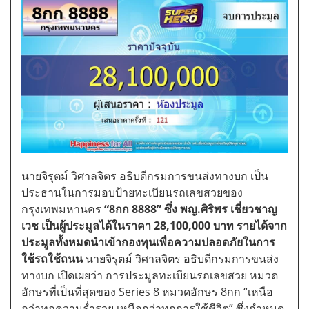
นายจิรุตม์ วิศาลจิตร อธิบดีกรมการขนส่งทางบก เป็น
ประธานในการมอบป้ายทะเบียนรถเลขสวยของ
กรุงเทพมหานคร
“8กก 8888” ซึ่ง พญ.ศิริพร เชี่ยวชาญ
เวช เป็นผู้ประมูลได้ในราคา 28,100,000 บาท รายได้จาก
ประมูลทั้งหมดนำเข้ากองทุนเพื่อความปลอดภัยในการ
ใช้รถใช้ถนน
นายจิรุตม์ วิศาลจิตร อธิบดีกรมการขนส่ง
ทางบก เปิดเผยว่า การประมูลทะเบียนรถเลขสวย หมวด
อักษรที่เป็นที่สุดของ Series 8 หมวดอักษร 8กก “เหนือ
กว่าทุกความร่ำรวย เหนือกว่าทุกการใช้ชีวิต” ซึ่งกำหนด