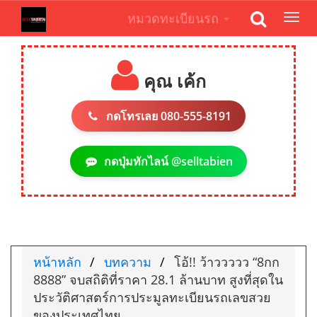
หมวดทะเบียนรถ
Togg
navi
คุณ เค้ก
กดโทรเลย 080-555-8191
กดปุ่มทักไลน์ @selltabien
หน้าหลัก
บทความ
โอ้!! ว้าววววว “8กก
8888” จบสถิติที่ราคา 28.1 ล้านบาท สูงที่สุดใน
ประวัติศาสตร์การประมูลทะเบียนรถเลขสวย
ของประเทศไทย